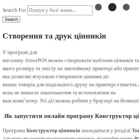
Search For
Search
Створення та друк цінників
У програмі для
магазину AinurPOS можна створювати шаблони цінників та
якого розміру та змісту на звичайному принтері або принт
яка дозволяє візуально створювати цінники до
ваших товарів для подальшого друку на принтері етикеток
вона не вимагає завантаження та встановлення на
ваш комп’ютер. Усі дії можна робити у браузері на безкош
Як
запустити
онлайн
програму
Конструктор
ц
Програма
Конструктор цінників
знаходиться у розділі
То
для яких ви хочете надрукувати цінники, відкрийте меню
В