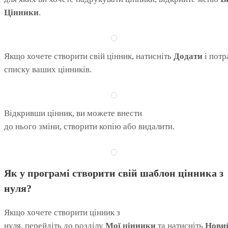
Цінники
.
Якщо хочете створити свій цінник, натисніть
Додати
і потр
списку ваших цінників.
Відкривши цінник, ви можете внести
до нього зміни, створити копію або видалити.
Як у
програмі
створити
свій
шаблон
цінника
з
нуля
?
Якщо хочете створити цінник з
нуля, перейдіть до розділу
Мої цінники
та натисніть
Нови