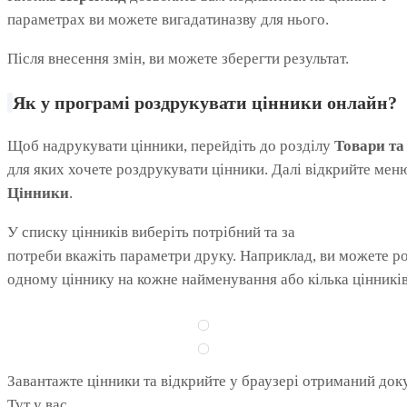
параметрах ви можете вигадатиназву для нього.
Після внесення змін, ви можете зберегти результат.
Як у
програмі
роздрукувати
цінники
онлайн
?
Щоб надрукувати цінники, перейдіть до розділу
Товари та
для яких хочете роздрукувати цінники. Далі відкрийте ме
Цінники
.
У списку цінників виберіть потрібний та за
потреби вкажіть параметри друку. Наприклад, ви можете р
одному ціннику на кожне найменування або кілька цінникі
Завантажте цінники та відкрийте у браузері отриманий док
Тут у вас