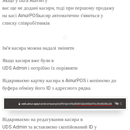
Якщо у UDS Admin у
вас ще не додані касири, тоді при першому продажу
на касі AinurPOSкасир автоматично з’явиться у
списку співробітників.
Ім’я касира можна надалі змінити.
Якщо касири вже були в
UDS Admin і потрібно їх порівняти
Відкриваємо картку касира в AinurPOS і копіюємо до
буфера обміну його ID з адресного рядка.
Відкриваємо на редагування касира в
UDS Admin та вставляємо скопійований ID у