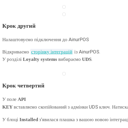
Крок
другий
Налаштовуємо підключення до AinurPOS
Відкриваємо
сторінку інтеграцій
із AinurPOS.
У розділі
вибираємо
.
Loyalty systems
UDS
Крок
четвертий
У поле
API
вставляємо скопійований з адмінки UDS ключ. Натиска
KEY
У блоці
з’явилася плашка з вашою новою інтеграц
Installed