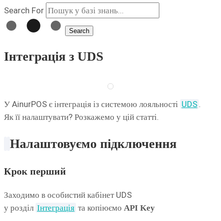
Search For
Search
Інтеграція з UDS
У AinurPOS є інтеграція із системою лояльності
UDS
.
Як її налаштувати? Розкажемо у цій статті.
Налаштовуємо
підключення
Крок
пер
ший
Заходимо в особистий кабінет UDS
у розділ
Інтеграція
та копіюємо
API Key