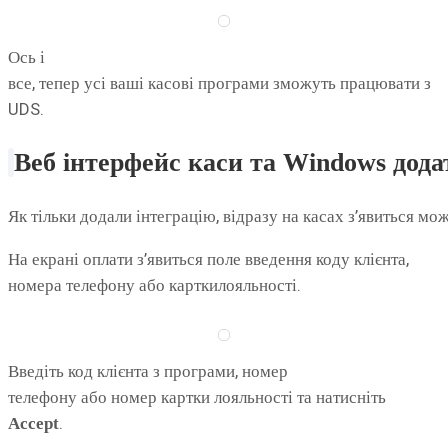
Ось і
все, тепер усі ваші касові програми зможуть працювати з
UDS.
Веб
інтерфейс
каси
та
Windows
дода
Як тільки додали інтеграцію, відразу на касах з’явиться м
На екрані оплати з’явиться поле введення коду клієнта,
номера телефону або карткилояльності.
Введіть код клієнта з програми, номер
телефону або номер картки лояльності та натисніть
.
Accept